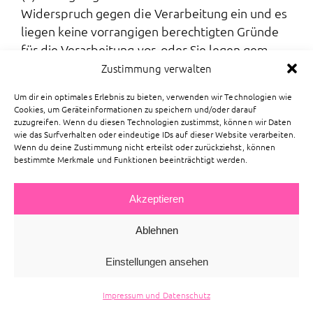
Widerspruch gegen die Verarbeitung ein und es
liegen keine vorrangigen berechtigten Gründe
für die Verarbeitung vor, oder Sie legen gem.
Art. 21 Abs. 2 DSGVO Widerspruch gegen die
Zustimmung verwalten
Verarbeitung ein.
Um dir ein optimales Erlebnis zu bieten, verwenden wir Technologien wie
Cookies, um Geräteinformationen zu speichern und/oder darauf
(4) Die Sie betreffenden personenbezogenen
zuzugreifen. Wenn du diesen Technologien zustimmst, können wir Daten
Daten wurden unrechtmäßig verarbeitet.
wie das Surfverhalten oder eindeutige IDs auf dieser Website verarbeiten.
Wenn du deine Zustimmung nicht erteilst oder zurückziehst, können
bestimmte Merkmale und Funktionen beeinträchtigt werden.
(5) Die Löschung der Sie betreffenden
personenbezogenen Daten ist zur Erfüllung
Akzeptieren
einer rechtlichen Verpflichtung nach dem
Unionsrecht oder dem Recht der
Ablehnen
Mitgliedstaaten erforderlich, dem der
Verantwortliche unterliegt.
Einstellungen ansehen
(6) Die Sie betreffenden personenbezogenen
Impressum und Datenschutz
Daten wurden in Bezug auf angebotene Dienste