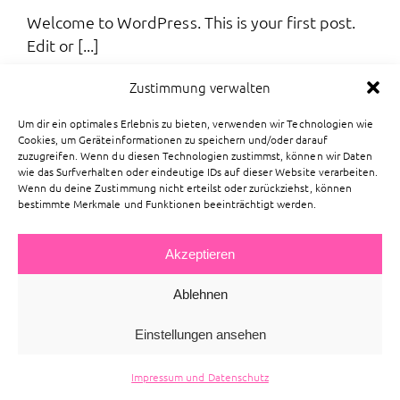
Welcome to WordPress. This is your first post.
Edit or [...]
Zustimmung verwalten
Von
Anna Fuhrmann
|
2. August 2021
|
Uncategorized
|
0
Kommentare
Weiterlesen
Um dir ein optimales Erlebnis zu bieten, verwenden wir Technologien wie
Cookies, um Geräteinformationen zu speichern und/oder darauf
zuzugreifen. Wenn du diesen Technologien zustimmst, können wir Daten
wie das Surfverhalten oder eindeutige IDs auf dieser Website verarbeiten.
Wenn du deine Zustimmung nicht erteilst oder zurückziehst, können
bestimmte Merkmale und Funktionen beeinträchtigt werden.
Akzeptieren
Toggl
Navig
Home
Ablehnen
Einstellungen ansehen
Kurse + Studio Trier
Impressum und Datenschutz