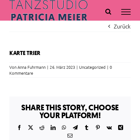
Zum
Inhalt
springen
Zurück
KARTE TRIER
Von
Anna Fuhrmann
|
26. März 2023
|
Uncategorized
|
0
Kommentare
SHARE THIS STORY, CHOOSE
YOUR PLATFORM!
Facebook
X
Reddit
LinkedIn
WhatsApp
Telegram
Tumblr
Pinterest
Vk
Xing
E-